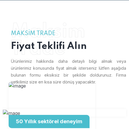
Maksim
MAKSIM TRADE
Trade
Fiyat Teklifi Alın
Ürünlerimiz hakkında daha detaylı bilgi almak veya
ürünlerimiz konusunda fiyat almak isterseniz lütfen aşağıda
bulunan formu eksiksiz bir şekilde doldurunuz. Firma
yetkilimiz size en kısa süre dönüş yapacaktır.
50 Yıllık sektörel deneyim