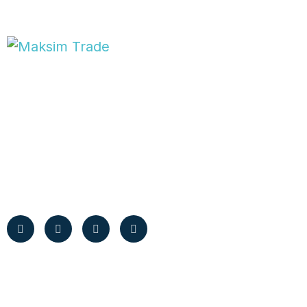
Maksim Trade, inovasyon ve kalitenin adresi olarak müşterilerine
en kaliteli hizmeti sunmaktadır. Halı, kilim ve havlu sektörlerine
özel olarak tasarlanmış...
Hakkımızda
Hızlı Menü