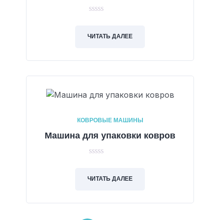
0
out
of
ЧИТАТЬ ДАЛЕЕ
5
КОВРОВЫЕ МАШИНЫ
Машина для упаковки ковров
0
out
of
ЧИТАТЬ ДАЛЕЕ
5