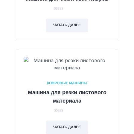
0
out
of
ЧИТАТЬ ДАЛЕЕ
5
КОВРОВЫЕ МАШИНЫ
Машина для резки листового
материала
0
out
of
ЧИТАТЬ ДАЛЕЕ
5