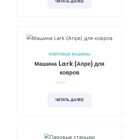
of
ЧИТАТЬ ДАЛЕЕ
5
КОВРОВЫЕ МАШИНЫ
Машина Lark (Апре) для
ковров
0
out
of
ЧИТАТЬ ДАЛЕЕ
5