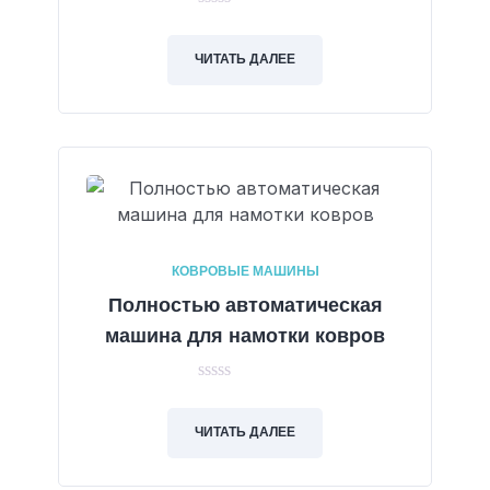
0
out
of
ЧИТАТЬ ДАЛЕЕ
5
КОВРОВЫЕ МАШИНЫ
Полностью автоматическая
машина для намотки ковров
0
out
of
ЧИТАТЬ ДАЛЕЕ
5