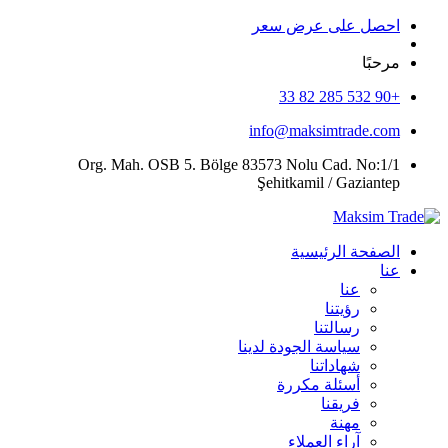
احصل على عرض سعر
مرحبًا
+90 532 285 82 33
info@maksimtrade.com
Org. Mah. OSB 5. Bölge 83573 Nolu Cad. No:1/1
Şehitkamil / Gaziantep
الصفحة الرئيسية
عنا
عنا
رؤيتنا
رسالتنا
سياسة الجودة لدينا
شهاداتنا
أسئلة مكررة
فريقنا
مهنة
آراء العملاء