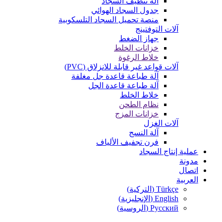
آلة تنظيف السجاد
جدول السجاد الهوائي
منصة تحميل السجاد التلسكوبية
آلات التوفتينج
جهاز الضغط
خزانات الخلط
خلاط الرغوة
آلات قواعد غير قابلة للانزلاق (PVC)
آلة طباعة قاعدة جل مغلفة
آلة طباعة قاعدة الجل
خلاط الخلط
نظام الطحن
خزانات المزج
آلات الغزل
آلة النسج
فرن تجفيف الألياف
عملية إنتاج السجاد
مدونة
اتصال
العربية
Türkçe
(
التركية
)
English
(
الإنجليزية
)
Русский
(
الروسية
)