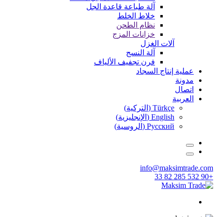
آلة طباعة قاعدة الجل
خلاط الخلط
نظام الطحن
خزانات المزج
آلات الغزل
آلة النسج
فرن تجفيف الألياف
عملية إنتاج السجاد
مدونة
اتصال
العربية
Türkçe
(
التركية
)
English
(
الإنجليزية
)
Русский
(
الروسية
)
info@maksimtrade.com
+90 532 285 82 33