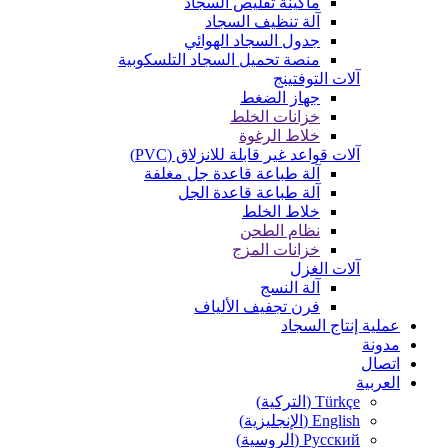
ماكينة تقليص السجاد
آلة تنظيف السجاد
جدول السجاد الهوائي
منصة تحميل السجاد التلسكوبية
آلات التوفتينج
جهاز الضغط
خزانات الخلط
خلاط الرغوة
آلات قواعد غير قابلة للانزلاق (PVC)
آلة طباعة قاعدة جل مغلفة
آلة طباعة قاعدة الجل
خلاط الخلط
نظام الطحن
خزانات المزج
آلات الغزل
آلة النسج
فرن تجفيف الألياف
عملية إنتاج السجاد
مدونة
اتصال
العربية
Türkçe
(
التركية
)
English
(
الإنجليزية
)
Русский
(
الروسية
)