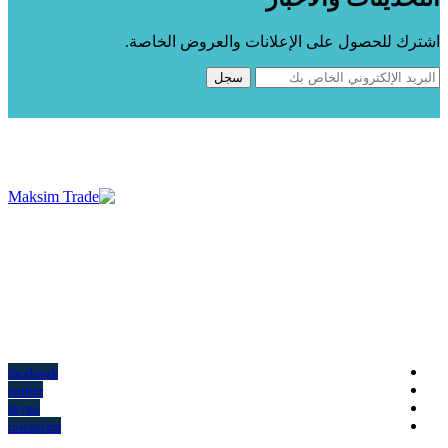
اشترك للحصول على الإعلانات والعروض الخاصة.
Maksim Trade، عنوان الابتكار والجودة، حيث تقدم لعملائها أعلى
جودة من الخدمات. تم تصميمها خصيصًا لصناعة السجاد والسجاد
والمناشف...
معلومات عنا
facebook
twitter
skype
instagram