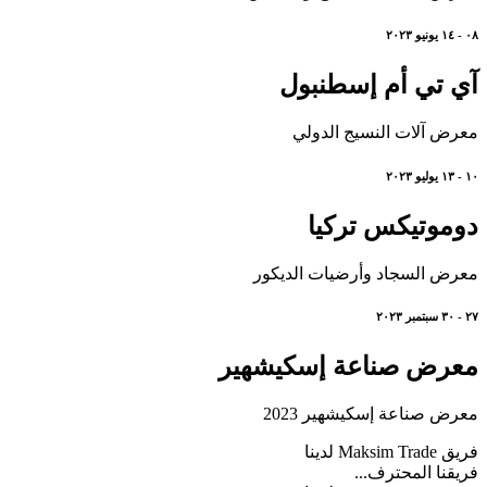
٠٨ - ١٤ يونيو ٢٠٢٣
آي تي أم إسطنبول
معرض آلات النسيج الدولي
١٠ - ١٣ يوليو ٢٠٢٣
دوموتيكس تركيا
معرض السجاد وأرضيات الديكور
٢٧ - ٣٠ سبتمبر ٢٠٢٣
معرض صناعة إسكيشهير
معرض صناعة إسكيشهير 2023
فريق Maksim Trade لدينا
فريقنا المحترف...